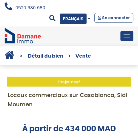
0520 680 680
Se connecter
FRANÇAIS
Togg
navig
>
Détail du bien
>
Vente
Projet neuf
Locaux commerciaux sur Casablanca, Sidi
Moumen
À partir de 434 000 MAD