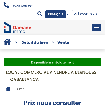
0520 680 680
Se connecter
FRANÇAIS
Togg
navig
>
Détail du bien
>
Vente
Disponible immédiatement
LOCAL COMMERCIAL A VENDRE A BERNOUSSI
– CASABLANCA
108
m²
Prix nous consulter