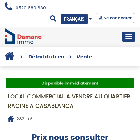
0520 680 680
Se connecter
FRANÇAIS
Togg
navig
>
Détail du bien
>
Vente
Disponible immédiatement
LOCAL COMMERCIAL A VENDRE AU QUARTIER
RACINE A CASABLANCA
282
m²
Prix nous consulter