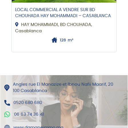
LOCAL COMMERCIAL A VENDRE SUR BD
CHOUHADA HAY MOHAMMADI – CASABLANCA
HAY MOHAMMADI, BD CHOUHADA,
Casablanca
128
m²
Angles rue El Manazize et Ibnou Nafii Maarif, 20
100 Casablanca
0520 680 680
06 63 74 36 41
www.damaneimmo.ma