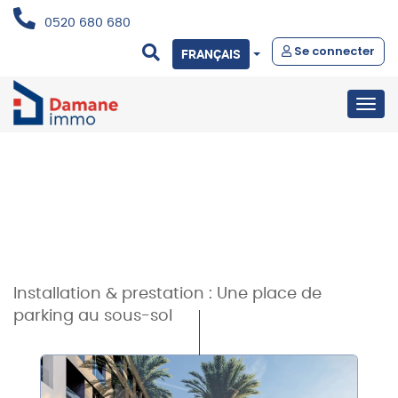
0520 680 680
Se connecter
FRANÇAIS
Togg
navig
Installation & prestation :
Une place de
parking au sous-sol