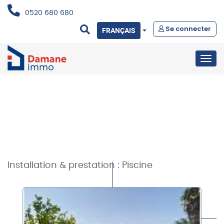
0520 680 680
Se connecter
FRANÇAIS
Togg
navig
Installation & prestation :
Piscine