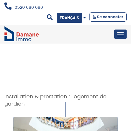
0520 680 680
Se connecter
FRANÇAIS
Togg
navig
Installation & prestation :
Logement de
gardien