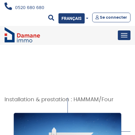
0520 680 680
Se connecter
FRANÇAIS
Togg
navig
Installation & prestation :
HAMMAM/Four