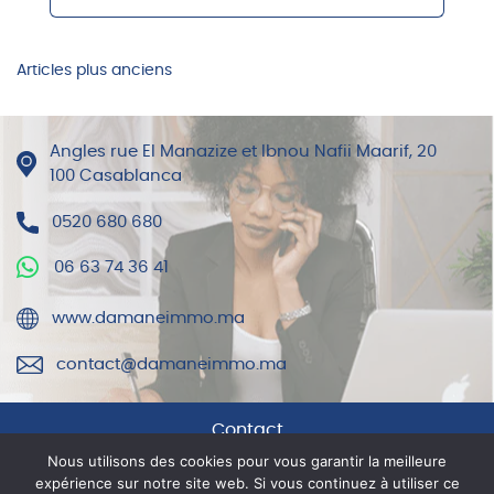
NAVIGATION
Articles plus anciens
DES
ARTICLES
Angles rue El Manazize et Ibnou Nafii Maarif, 20
100 Casablanca
0520 680 680
06 63 74 36 41
www.damaneimmo.ma
contact@damaneimmo.ma
Contact
Nous utilisons des cookies pour vous garantir la meilleure
expérience sur notre site web. Si vous continuez à utiliser ce
Mentions légales