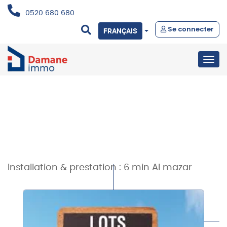
0520 680 680
Se connecter
FRANÇAIS
Togg
navig
Installation & prestation :
6 min Al mazar