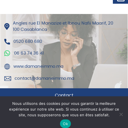
Angles rue El Manazize et Ibnou Nafii Maarif, 20
100 Casablanca
0520 680 680
06 63 74 36 41
www.damaneimmo.ma
contact@damaneimmo.ma
Contact
Nous utilisons des cookies pour vous garantir la meilleure
expérience sur notre site web. Si vous continuez à utiliser ce
Mentions légales
site, nous supposerons que vous en êtes satisfait.
Ok
© DAMANE IMMO 2021