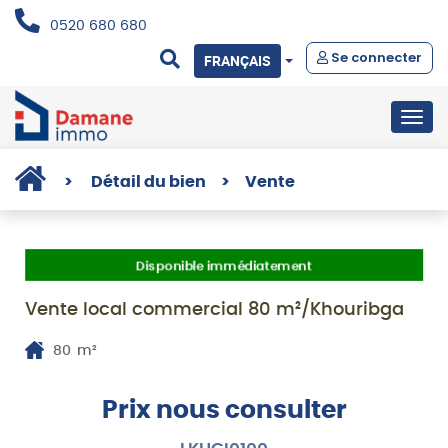
0520 680 680
Se connecter
FRANÇAIS
Togg
navig
>
Détail du bien
>
Vente
Disponible immédiatement
Vente local commercial 80 m²/Khouribga
80
m²
Prix nous consulter