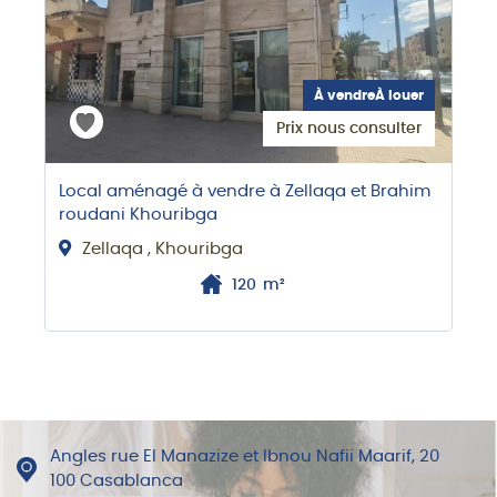
À vendreÀ louer
Prix nous consulter
Local aménagé à vendre à Zellaqa et Brahim
roudani Khouribga
Zellaqa , Khouribga
120
m²
Angles rue El Manazize et Ibnou Nafii Maarif, 20
100 Casablanca