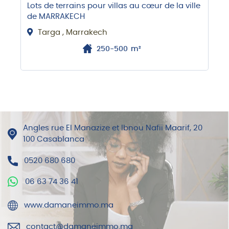
Lots de terrains pour villas au cœur de la ville
de MARRAKECH
Targa , Marrakech
250-500
m²
Angles rue El Manazize et Ibnou Nafii Maarif, 20
100 Casablanca
0520 680 680
06 63 74 36 41
www.damaneimmo.ma
contact@damaneimmo.ma