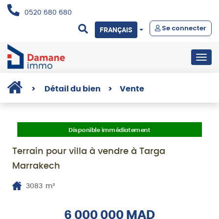
0520 680 680
Se connecter
FRANÇAIS
Togg
navig
>
Détail du bien
>
Vente
Disponible immédiatement
Terrain pour villa à vendre à Targa
Marrakech
3083
m²
6 000 000 MAD