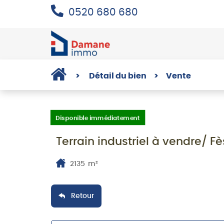
0520 680 680
>
Détail du bien
>
Vente
Disponible immédiatement
Terrain industriel à vendre/ Fè
2135
m²
Retour