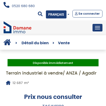
0520 680 680
Se connecter
FRANÇAIS
Togg
navig
>
Détail du bien
>
Vente
Disponible immédiatement
Terrain industriel à vendre/ ANZA / Agadir
12 687
m²
Prix nous consulter