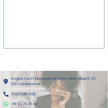
Angles rue El Manazize et Ibnou Nafii Maarif, 20
100 Casablanca
0520 680 680
06 63 74 36 41