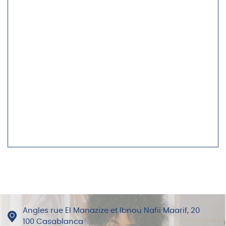
Angles rue El Manazize et Ibnou Nafii Maarif, 20
100 Casablanca