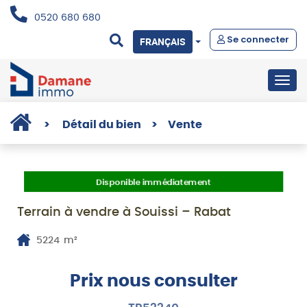
0520 680 680
Se connecter
FRANÇAIS
Togg
navig
>
Détail du bien
>
Vente
Disponible immédiatement
Terrain à vendre à Souissi – Rabat
5224
m²
Prix nous consulter