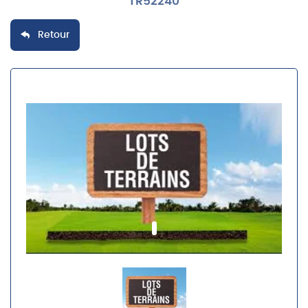
TR52240
Retour