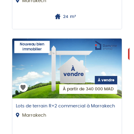
Marrakech
24
m²
BI
Nouveau bien
immobilier
À vendre
À partir de 340 000 MAD
Lots de terrain R+2 commercial à Marrakech
Marrakech