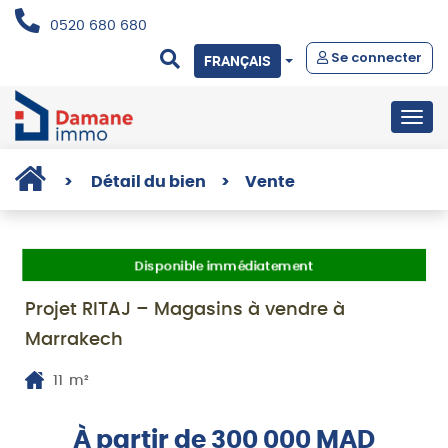
0520 680 680
Se connecter
FRANÇAIS
Togg
navig
>
Détail du bien
>
Vente
Disponible immédiatement
Projet RITAJ – Magasins à vendre à
Marrakech
11
m²
À partir de 300 000 MAD