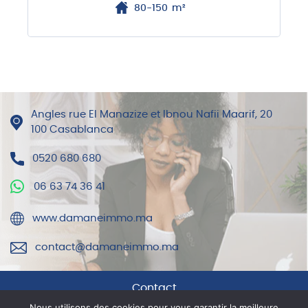
80-150
m²
Angles rue El Manazize et Ibnou Nafii Maarif, 20
100 Casablanca
0520 680 680
06 63 74 36 41
www.damaneimmo.ma
contact@damaneimmo.ma
Contact
Nous utilisons des cookies pour vous garantir la meilleure