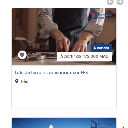
À vendre
À partir de 472 000 MAD
Lots de terrains artisanaux sur FES
Fès
BI