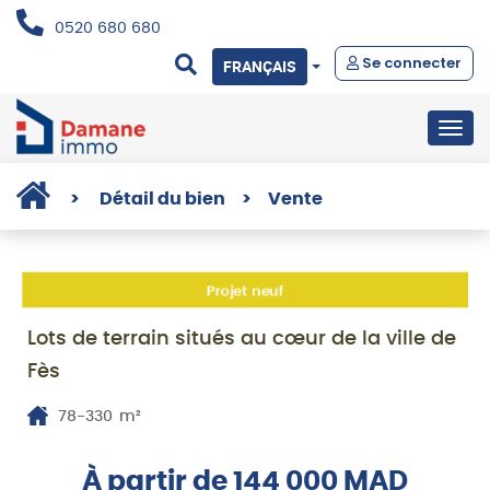
0520 680 680
Se connecter
FRANÇAIS
Togg
navig
>
Détail du bien
>
Vente
Projet neuf
Lots de terrain situés au cœur de la ville de
Fès
78-330
m²
À partir de 144 000 MAD