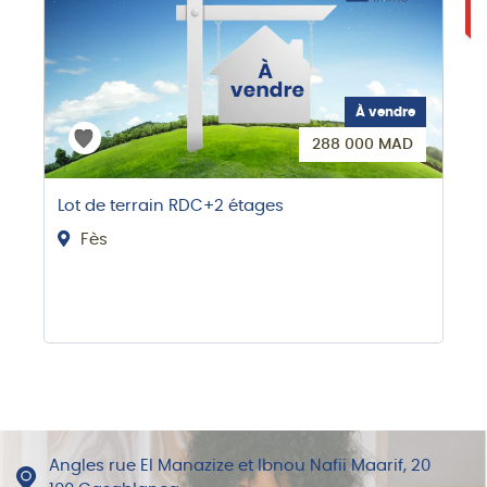
À vendre
288 000 MAD
Lot de terrain RDC+2 étages
Fès
Angles rue El Manazize et Ibnou Nafii Maarif, 20