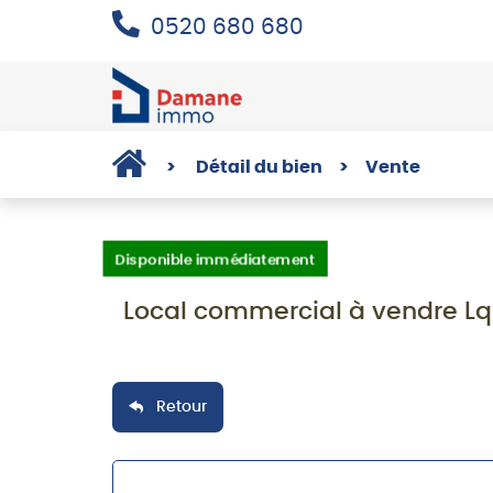
0520 680 680
>
Détail du bien
>
Vente
Disponible immédiatement
Local commercial à vendre Lq
Retour