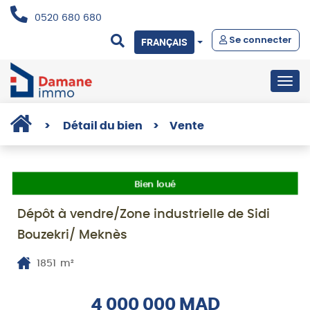
0520 680 680
Se connecter
FRANÇAIS
Togg
navig
>
Détail du bien
>
Vente
Bien loué
Dépôt à vendre/Zone industrielle de Sidi
Bouzekri/ Meknès
1851
m²
4 000 000 MAD