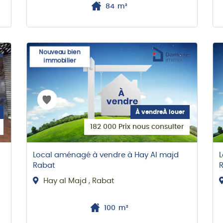
84
m²
Nouveau bien
immobilier
À vendreÀ louer
182 000 Prix nous consulter
Local aménagé à vendre à Hay Al majd
L
Rabat
Hay al Majd , Rabat
100
m²