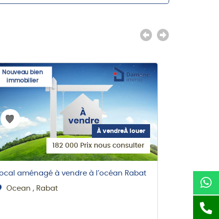
Nouveau bien
Nouveau bi
immobilier
immobilie
À vendreÀ louer
182 000 Prix nous consulter
Local aménagé à vendre à l’océan Rabat
LOCAL COM
SIDI MOHA
Ocean , Rabat
RABAT H
AVENUE MO