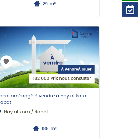
29
m²
Nouveau bi
immobilie
À vendreÀ louer
182 000 Prix nous consulter
ocal aménagé à vendre à Hay al kora
LOCAL COM
Rabat
Tamesn
Hay al kora / Rabat
188
m²