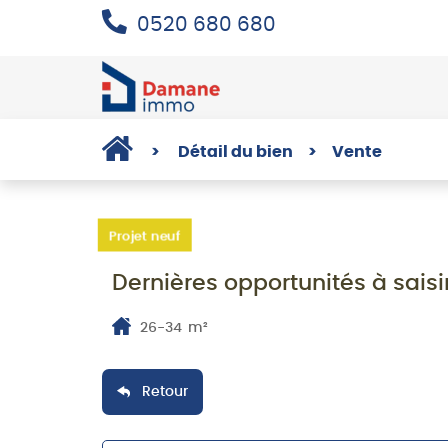
0520 680 680
>
Détail du bien
>
Vente
Projet neuf
Dernières opportunités à sais
26-34
m²
Retour