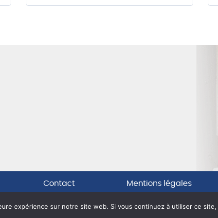
Contact
Mentions légales
leure expérience sur notre site web. Si vous continuez à utiliser ce sit
© DAMANE IMMO 2021