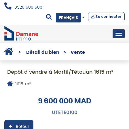
0520 680 680
Se connecter
FRANÇAIS
Togg
navig
>
Détail du bien
>
Vente
Dépôt à vendre à Martil/Tétouan 1615 m²
1615
m²
9 600 000 MAD
UTETE0100
Retour