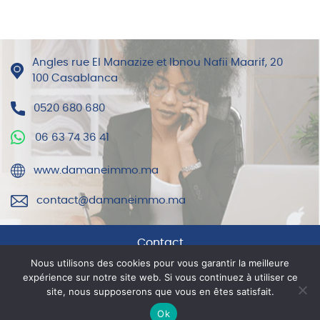
Angles rue El Manazize et Ibnou Nafii Maarif, 20
100 Casablanca
0520 680 680
06 63 74 36 41
www.damaneimmo.ma
contact@damaneimmo.ma
Contact
Nous utilisons des cookies pour vous garantir la meilleure
expérience sur notre site web. Si vous continuez à utiliser ce
Mentions légales
site, nous supposerons que vous en êtes satisfait.
Ok
© DAMANE IMMO 2021