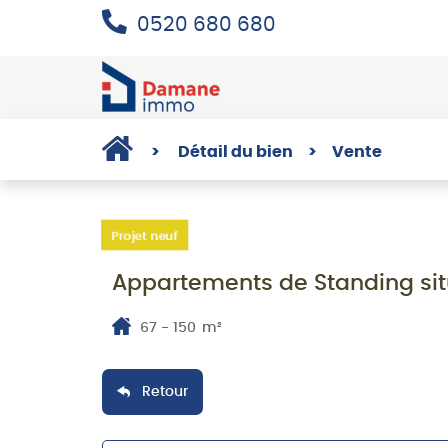
0520 680 680
>
Détail du bien
>
Vente
Projet neuf
Appartements de Standing si
67 - 150
m²
Retour