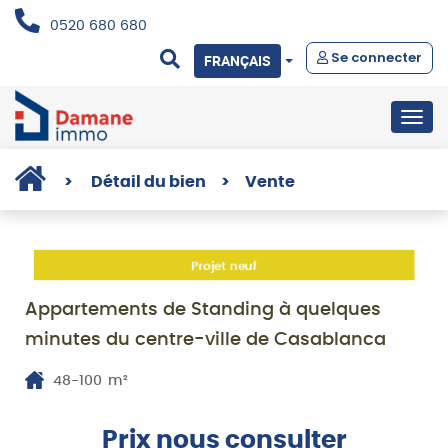
0520 680 680
Se connecter
FRANÇAIS
Togg
navig
>
Détail du bien
>
Vente
Projet neuf
Appartements de Standing à quelques
minutes du centre-ville de Casablanca
48-100
m²
Prix nous consulter