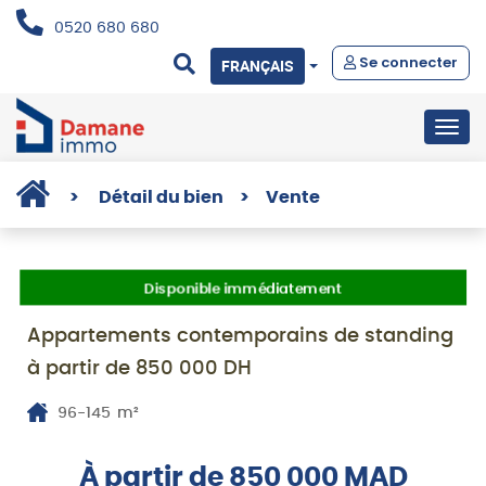
0520 680 680
Se connecter
FRANÇAIS
Togg
navig
>
Détail du bien
>
Vente
Disponible immédiatement
Appartements contemporains de standing
à partir de 850 000 DH
96-145
m²
À partir de 850 000 MAD