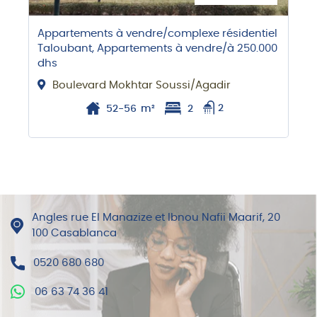
Appartements à vendre/complexe résidentiel
Taloubant, Appartements à vendre/à 250.000
dhs
Boulevard Mokhtar Soussi/Agadir
52-56
m²
2
2
Angles rue El Manazize et Ibnou Nafii Maarif, 20
100 Casablanca
0520 680 680
06 63 74 36 41