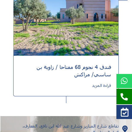
فندق 4 نجوم 68 مفتاحا / زاوية بن
ساسي/ مراكش
قراءة المزيد
تقاطع شارع المنازيز وشارع عبد الله ابن نافع، المعارف،