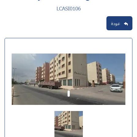
LCASI0106
عودة