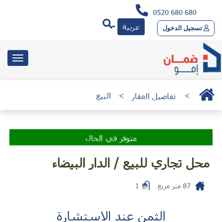
0520 680 680
عربية
تسجيل الدخول
toggle
gation
>
تفاصيل العقار
>
البيع
متوفر في الحال
محل تجاري للبيع / الدار البيضاء
87
متر مربع
1
الثمن عند الاستشارة