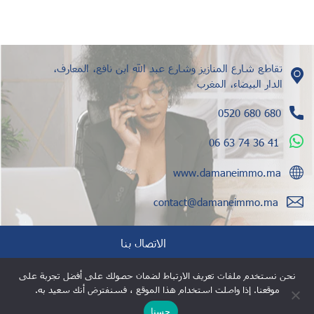
تقاطع شارع المنازيز وشارع عبد الله ابن نافع، المعارف،
الدار البيضاء، المغرب
0520 680 680
06 63 74 36 41
www.damaneimmo.ma
contact@damaneimmo.ma
الاتصال بنا
نحن نستخدم ملفات تعريف الارتباط لضمان حصولك على أفضل تجربة على
إشارات قانونية
موقعنا. إذا واصلت استخدام هذا الموقع ، فسنفترض أنك سعيد به.
حسنا
© 2021 ضمان إمو