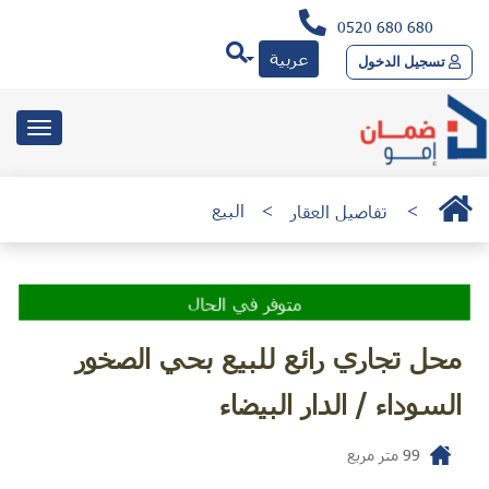
0520 680 680
عربية
تسجيل الدخول
toggle
gation
>
تفاصيل العقار
>
البيع
متوفر في الحال
محل تجاري رائع للبيع بحي الصخور
السوداء / الدار البيضاء
99
متر مربع