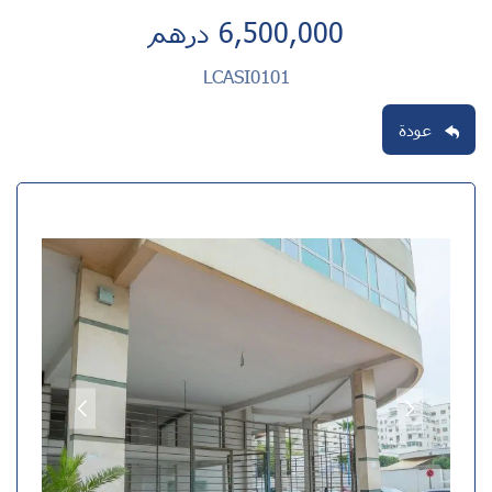
6,500,000 درهم
LCASI0101
عودة