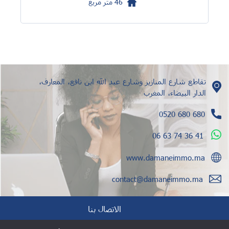
46
متر مربع
تقاطع شارع المنازيز وشارع عبد الله ابن نافع، المعارف،
الدار البيضاء، المغرب
0520 680 680
06 63 74 36 41
www.damaneimmo.ma
contact@damaneimmo.ma
الاتصال بنا