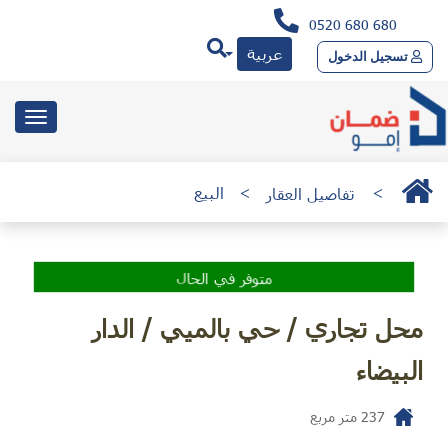
0520 680 680
عربية
تسجيل الدخول
toggle
gation
>
تفاصيل العقار
>
البيع
متوفر في الحال
محل تجاري / حي بالميي / الدار
البيضاء
237
متر مربع