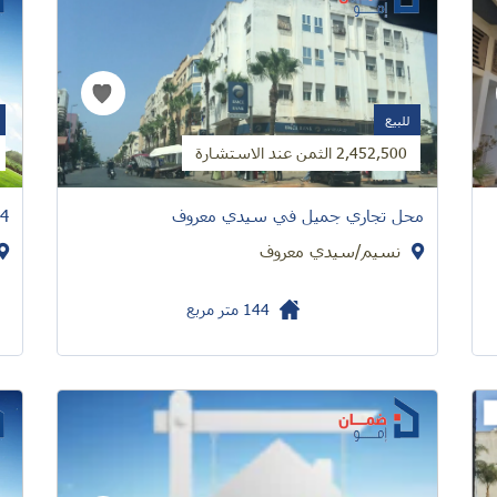
للبيع
2,452,500 الثمن عند الاستشارة
محل تجاري جميل في سيدي معروف
4 محلات للبيع تقع في الشلالات/ الدار البيضاء
نسيم/سيدي معروف
144
متر مربع