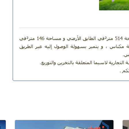
تعرض لكم ضمان إمو متجرًا كبيرًا للبيع , بمساحة 514 متر²في الطابق الأرضي و مساحة 146 متر²في
ة مكناس ، و يتميز بسهولة الوصول إليه عبر الطريق
التجارية لاسيما المتعلقة بالتخزين والتوزيع.
كم .