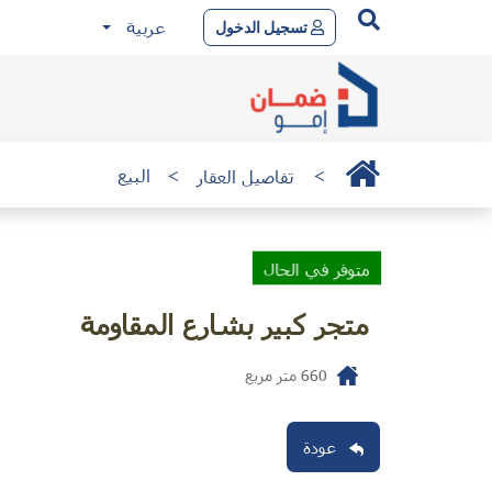
عربية
تسجيل الدخول
>
تفاصيل العقار
>
البيع
متوفر في الحال
متجر كبير بشارع المقاومة
660
متر مربع
عودة