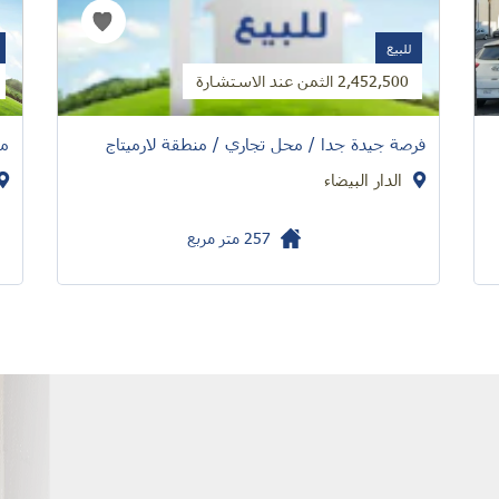
للبيع
2,452,500 الثمن عند الاستشارة
فرصة جيدة جدا / محل تجاري / منطقة لارميتاج
مح
الدار البيضاء
257
متر مربع