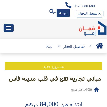
0520 680 680
عربية
تسجيل الدخول
toggle
gation
>
تفاصيل العقار
>
البيع
مشروع جديد
مباني تجارية تقع في قلب مدينة فاس
14-30
متر مربع
ابتداء من 84,000 درهم