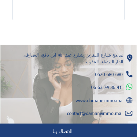
تقاطع شارع المنازيز وشارع عبد الله ابن نافع، المعارف،
الدار البيضاء، المغرب
0520 680 680
06 63 74 36 41
www.damaneimmo.ma
contact@damaneimmo.ma
الاتصال بنا