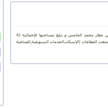
تقع هذه القطع الأرضية في النواصر بالقرب من مطار محمد الخامس و تبلغ مساحتها الإجمالية 42
دد القطاعات (الإسكان,الخدمات التسويقية,الصناعية