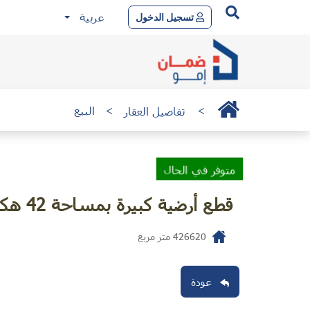
عربية
تسجيل الدخول
>
تفاصيل العقار
>
البيع
متوفر في الحال
قطع أرضية كبيرة بمساحة 42 هكتار في النواصر
426620
متر مربع
عودة