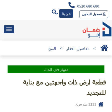
0520 680 680
عربية
تسجيل الدخول
toggle
gation
>
تفاصيل العقار
>
البيع
متوفر في الحال
قطعة ارض ذات واجهتين مع بناية
للتجديد
1211
متر مربع