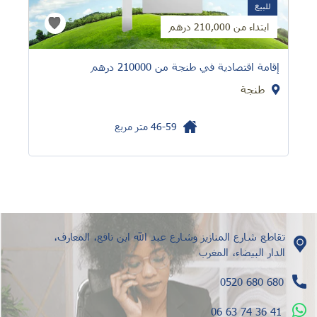
للبيع
ابتداء من 210,000 درهم
إقامة اقتصادية في طنجة من 210000 درهم
طنجة
46-59
متر مربع
تقاطع شارع المنازيز وشارع عبد الله ابن نافع، المعارف،
الدار البيضاء، المغرب
0520 680 680
06 63 74 36 41