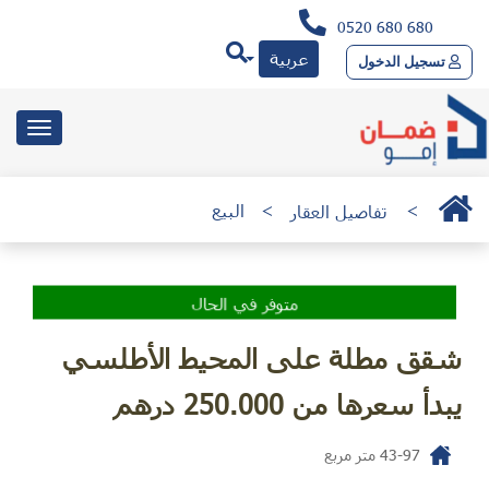
0520 680 680
عربية
تسجيل الدخول
toggle
gation
>
تفاصيل العقار
>
البيع
متوفر في الحال
شقق مطلة على المحيط الأطلسي
يبدأ سعرها من 250.000 درهم
43-97
متر مربع