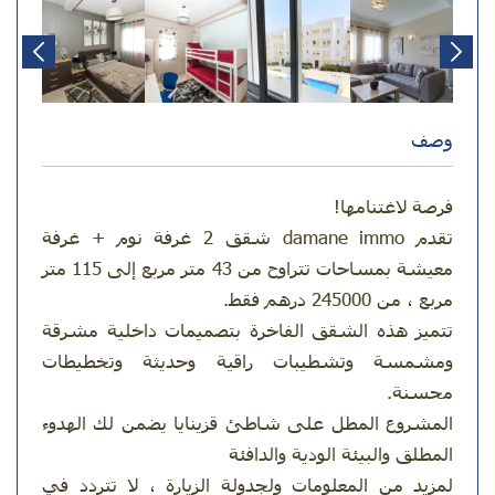
وصف
فرصة لاغتنامها!
تقدم damane immo شقق 2 غرفة نوم + غرفة
معيشة بمساحات تتراوح من 43 متر مربع إلى 115 متر
مربع ، من 245000 درهم فقط.
تتميز هذه الشقق الفاخرة بتصميمات داخلية مشرقة
ومشمسة وتشطيبات راقية وحديثة وتخطيطات
محسنة.
المشروع المطل على شاطئ قزينايا يضمن لك الهدوء
المطلق والبيئة الودية والدافئة
لمزيد من المعلومات ولجدولة الزيارة ، لا تتردد في