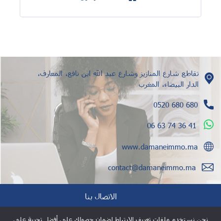
تقاطع شارع المنازيز وشارع عبد الله ابن نافع، المعارف،
الدار البيضاء، المغرب
0520 680 680
06 63 74 36 41
www.damaneimmo.ma
contact@damaneimmo.ma
الاتصال بنا
نحن نستخدم ملفات تعريف الارتباط لضمان حصولك على أفضل تجربة على
إشارات قانونية