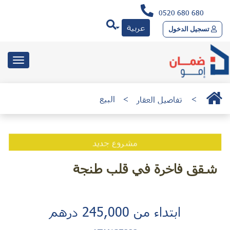
0520 680 680
عربية
تسجيل الدخول
toggle
gation
>
تفاصيل العقار
>
البيع
مشروع جديد
شقق فاخرة في قلب طنجة
ابتداء من 245,000 درهم