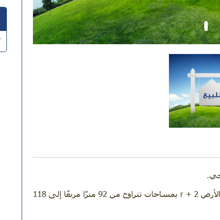
جي.
تقدم damaneimmo مجموعة متنوعة من قطع الأرض r + 2 بمساحات تتراوح من 92 مترًا مربعًا إلى 118