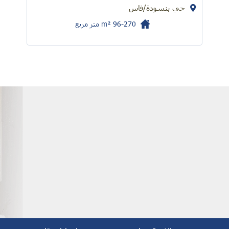
حي بنسودة/فاس
96-270 m²
متر مربع