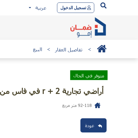
عربية
تسجيل الدخول
>
تفاصيل العقار
>
البيع
متوفر في الحال
أراضي تجارية r + 2 في فاس من 230،000 درهم
92-118
متر مربع
عودة